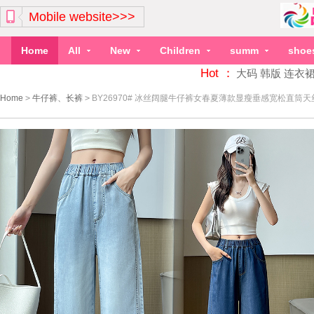
Mobile website>>>
Home
All
New
Children
summ
shoe
Hot ：
大码
韩版
连衣
Home
>
牛仔裤、长裤
>
BY26970# 冰丝阔腿牛仔裤女春夏薄款显瘦垂感宽松直筒