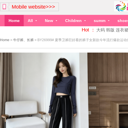
Mobile website>>>
Home
All
New
Children
summ
shoe
Hot ：
大码
韩版
连衣
Home
>
牛仔裤、长裤
>
BY26999# 夏季卫裤巨好看的裤子女新款今年流行爆款运