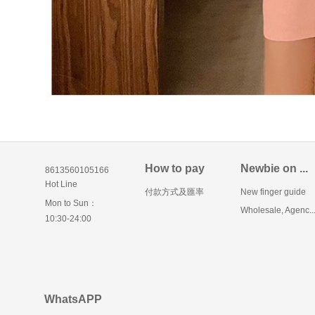
How to pay
Newbie on ...
8613560105166
Hot Line
付款方式及匯率
New finger guide
Mon to Sun：
Wholesale, Agenc..
10:30-24:00
WhatsAPP