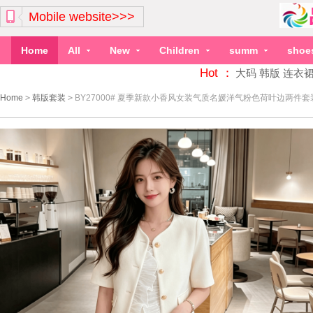
Mobile website>>>
Home
All
New
Children
summ
shoe
Hot ：
大码
韩版
连衣
Home
>
韩版套装
>
BY27000# 夏季新款小香风女装气质名媛洋气粉色荷叶边两件