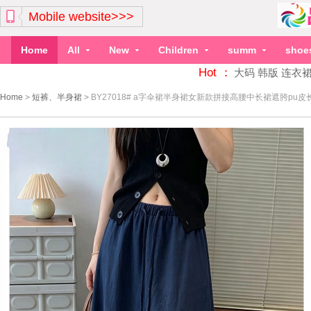
Mobile website>>>
Home
All
New
Children
summ
shoe
Hot ：
大码
韩版
连衣
Home
>
短裤、半身裙
>
BY27018# a字伞裙半身裙女新款拼接高腰中长裙遮胯pu