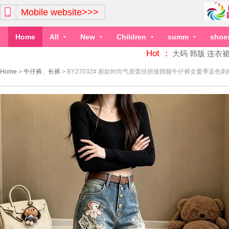
Mobile website>>>
Home
All
New
Children
summ
shoe
Hot ：
大码
韩版
连衣
Home
>
牛仔裤、长裤
>
BY27032# 新款时尚气质蕾丝拼接阔腿牛仔裤女夏季蓝色