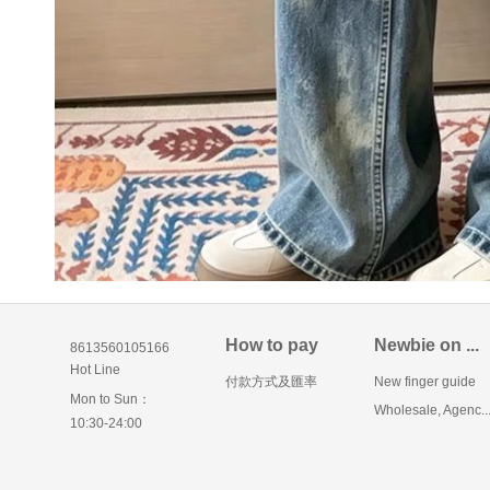
How to pay
Newbie on ...
8613560105166
Hot Line
付款方式及匯率
New finger guide
Mon to Sun：
Wholesale, Agenc..
10:30-24:00