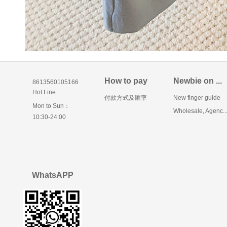
How to pay
Newbie on ...
8613560105166
Hot Line
付款方式及匯率
New finger guide
Mon to Sun：
Wholesale, Agenc..
10:30-24:00
WhatsAPP