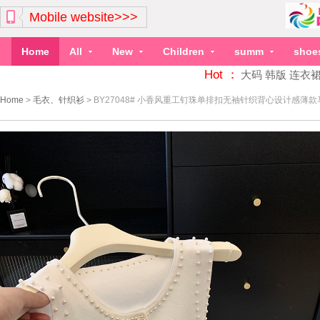
Mobile website>>>
Home
All
New
Children
summ
shoe
Hot ：
大码
韩版
连衣
Home
>
毛衣、针织衫
>
BY27048# 小香风重工钉珠单排扣无袖针织背心设计感薄