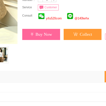
Number：
Service
Customer
Consult
yifu520com
@140lerhx
Buy Now
Collect