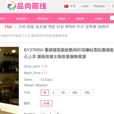
中文
Login
Register
C
dren
summ
shoes
man
pant
user
Hot ：
大码
韩版
连衣裙
雪纺
衬衫
胖MM
牛仔
背带裤
假两件
套头韩版时尚T恤背心上衣 服裝批發女裝批發服飾貨源
BY27055# 重磅缎面新款数码印花镶钻宽松圆领
心上衣 服裝批發女裝批發服飾貨源
Shop_price
￥28
Batch_Price：
￥23
Sales：
3131pcs
Weight: 380gram
尺码
M
L
XL
2XL
3XL
颜色
白色