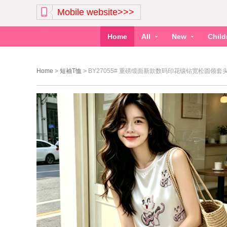
Mobile website>>>
Home
All
New
Chil
Home
>
短袖T恤
>
BY27055# 重磅缎面新款数码印花镶钻宽松圆领