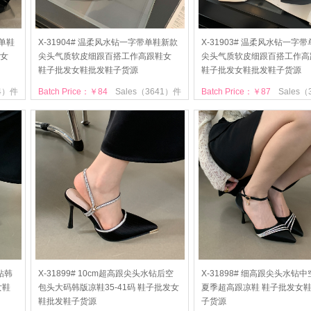
头单鞋
X-31904# 温柔风水钻一字带单鞋新款
X-31903# 温柔风水钻一字
女
尖头气质软皮细跟百搭工作高跟鞋女
尖头气质软皮细跟百搭工作高
鞋子批发女鞋批发鞋子货源
鞋子批发女鞋批发鞋子货源
84）件
Batch Price：￥84
Sales（3641）件
Batch Price：￥87
Sales
水钻韩
X-31899# 10cm超高跟尖头水钻后空
X-31898# 细高跟尖头水钻
女鞋
包头大码韩版凉鞋35-41码 鞋子批发女
夏季超高跟凉鞋 鞋子批发女
鞋批发鞋子货源
子货源