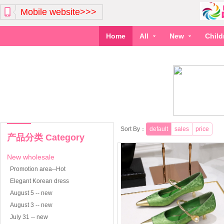
Mobile website>>>
Home
All
New
Chil
Sort By：
default
sales
price
产品分类 Category
New wholesale
Promotion area--Hot
Elegant Korean dress
August 5 -- new
August 3 -- new
July 31 -- new