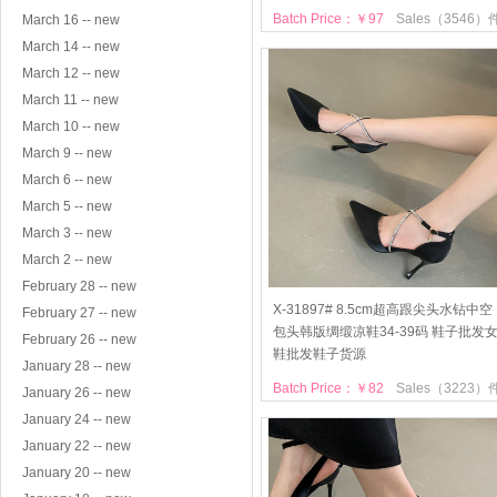
Batch Price：￥97
Sales（3546）
March 16 -- new
March 14 -- new
March 12 -- new
March 11 -- new
March 10 -- new
March 9 -- new
March 6 -- new
March 5 -- new
March 3 -- new
March 2 -- new
February 28 -- new
X-31897# 8.5cm超高跟尖头水钻中空
February 27 -- new
包头韩版绸缎凉鞋34-39码 鞋子批发
February 26 -- new
鞋批发鞋子货源
January 28 -- new
Batch Price：￥82
Sales（3223）
January 26 -- new
January 24 -- new
January 22 -- new
January 20 -- new