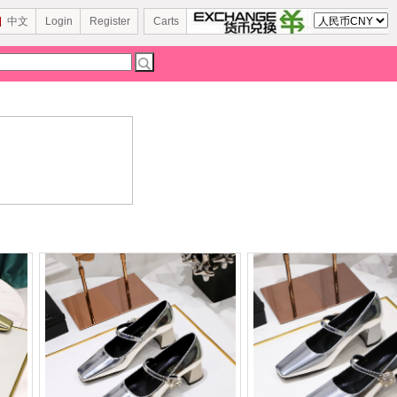
中文
Login
Register
Carts