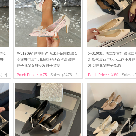
闷脚女
X-31909# 跨境时尚珍珠水钻蝴蝶结女
X-31908# 法式复古粗跟浅
鞋
高跟鞋网纱礼服派对舒适百搭高跟鞋
新款气质百搭职业工作小皮鞋
鞋子批发女鞋批发鞋子货源
发女鞋批发鞋子货源
28）件
Batch Price：￥75
Sales（3476）件
Batch Price：￥80
Sales