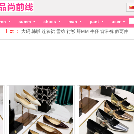
dren
summ
shoes
man
pant
user
Hot ：
大码
韩版
连衣裙
雪纺
衬衫
胖MM
牛仔
背带裤
假两件