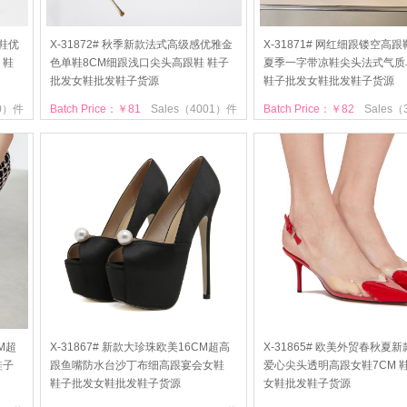
跟鞋优
X-31872# 秋季新款法式高级感优雅金
X-31871# 网红细跟镂空高
 鞋
色单鞋8CM细跟浅口尖头高跟鞋 鞋子
夏季一字带凉鞋尖头法式气质
批发女鞋批发鞋子货源
鞋子批发女鞋批发鞋子货源
40）件
Batch Price：￥81
Sales（4001）件
Batch Price：￥82
Sales
M超
X-31867# 新款大珍珠欧美16CM超高
X-31865# 欧美外贸春秋夏
鞋子
跟鱼嘴防水台沙丁布细高跟宴会女鞋
爱心尖头透明高跟女鞋7CM 
鞋子批发女鞋批发鞋子货源
女鞋批发鞋子货源