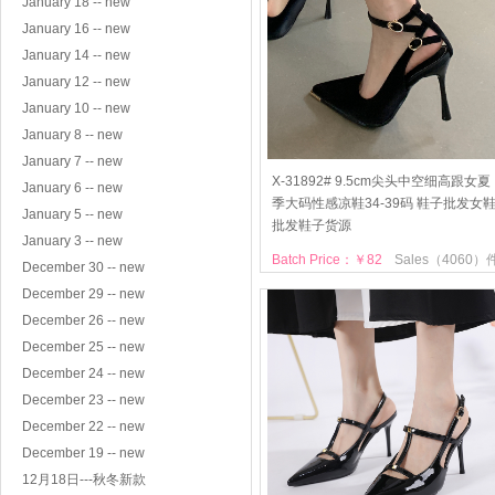
January 18 -- new
January 16 -- new
January 14 -- new
January 12 -- new
January 10 -- new
January 8 -- new
January 7 -- new
X-31892# 9.5cm尖头中空细高跟女夏
January 6 -- new
季大码性感凉鞋34-39码 鞋子批发女
January 5 -- new
批发鞋子货源
January 3 -- new
Batch Price：￥82
Sales（4060）
December 30 -- new
December 29 -- new
December 26 -- new
December 25 -- new
December 24 -- new
December 23 -- new
December 22 -- new
December 19 -- new
12月18日---秋冬新款