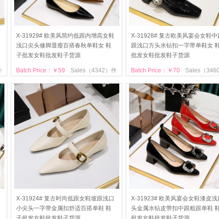
X-31929# 欧美风简约低跟内增高女鞋
X-31928# 复古欧美风宴会女鞋
浅口尖头修脚显瘦百搭春秋单鞋女 鞋
跟浅口方头水钻扣一字带单鞋女 
子批发女鞋批发鞋子货源
批发女鞋批发鞋子货源
件
Batch Price：￥59
Sales（4342）件
Batch Price：￥70
Sales（34
X-31924# 复古时尚低跟女鞋坡跟浅口
X-31923# 欧美风宴会女鞋漆皮
小尖头一字带金属扣舒适百搭单鞋 鞋
头金属水钻皮带扣中跟粗跟单鞋 
子批发女鞋批发鞋子货源
批发女鞋批发鞋子货源