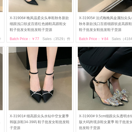
X-31906# 晚风温柔尖头单鞋秋冬新款
X-31905# 法式晚晚风金属扣尖
细跟浅口软皮百搭红色婚鞋高跟鞋女
秋冬新款浅口百搭细跟软皮高跟鞋
鞋子批发女鞋批发鞋子货源
鞋子批发女鞋批发鞋子货源
件
Batch Price：￥77
Sales（3529）件
Batch Price：￥84
Sales（41
X-31901# 细高跟尖头水钻中空女夏季
X-31900# 9.5cm细跟尖头透明
批
韩版凉鞋34-39码 鞋子批发女鞋批发鞋
版大码跨境凉鞋女夏季 鞋子批发
子货源
批发鞋子货源