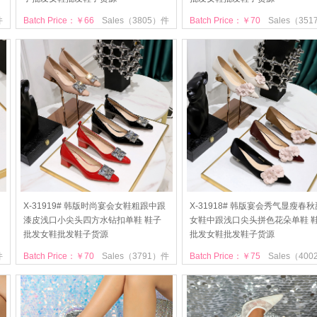
件
Batch Price：￥66
Sales（3805）件
Batch Price：￥70
Sales（35
X-31919# 韩版时尚宴会女鞋粗跟中跟
X-31918# 韩版宴会秀气显瘦春
漆皮浅口小尖头四方水钻扣单鞋 鞋子
女鞋中跟浅口尖头拼色花朵单鞋 
批发女鞋批发鞋子货源
批发女鞋批发鞋子货源
件
Batch Price：￥70
Sales（3791）件
Batch Price：￥75
Sales（40