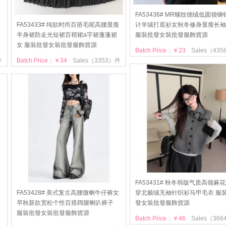
FA53436# MR螺纹德绒低圆领铆
领
FA53433# 纯欲时尚百搭毛呢高腰显瘦
计羊绒打底衫女秋冬修身显瘦长袖
半身裙防走光短裙百褶裙a字裙蓬蓬裙
服裝批發女裝批發服飾貨源
女 服裝批發女裝批發服飾貨源
Batch Price：￥23
Sales（43
件
Batch Price：￥34
Sales（3353）件
FA53431# 秋冬韩版气质高领麻
女
FA53428# 美式复古高腰微喇牛仔裤女
穿北极绒无袖针织衫马甲毛衣 服
早秋新款宽松个性百搭阔腿喇叭裤子
發女裝批發服飾貨源
服裝批發女裝批發服飾貨源
Batch Price：￥46
Sales（36