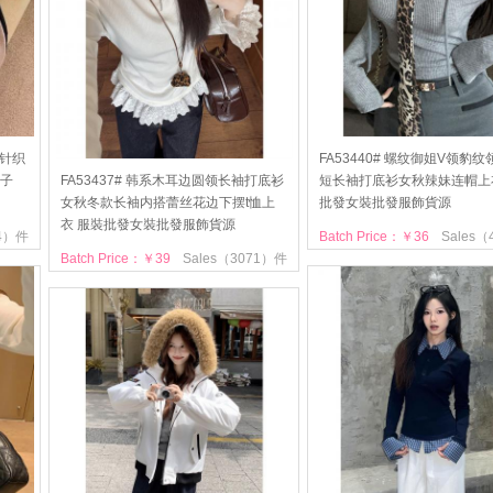
腰针织
FA53440# 螺纹御姐V领豹
子
FA53437# 韩系木耳边圆领长袖打底衫
短长袖打底衫女秋辣妹连帽上
女秋冬款长袖内搭蕾丝花边下摆t恤上
批發女裝批發服飾貨源
衣 服裝批發女裝批發服飾貨源
44）件
Batch Price：￥36
Sales
Batch Price：￥39
Sales（3071）件