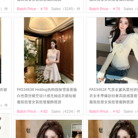
52）件
Batch Price：￥76
Sales（3245）件
Batch Price：￥76
Sales
连衣裙
FA53463# Hotdog热狗很辣雪落蔷薇
FA53462# 气质名媛风蕾丝
白色蕾丝镂空设计感无袖连衣裙短裙
衣女冬季爆款轻奢高级感显瘦
服裝批發女裝批發服飾貨源
服裝批發女裝批發服飾貨源
36）件
Batch Price：￥82
Sales（4234）件
Batch Price：￥42
Sales