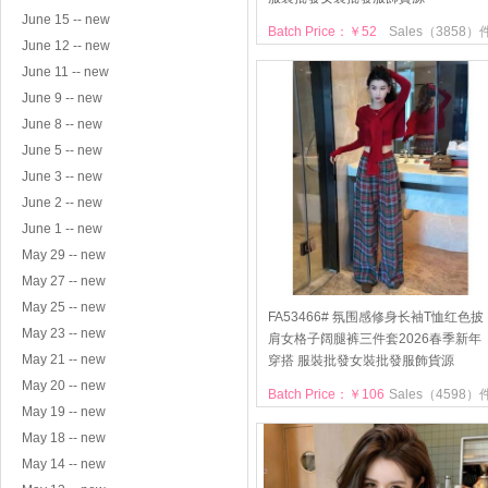
June 15 -- new
Batch Price：￥52
Sales（3858）
June 12 -- new
June 11 -- new
June 9 -- new
June 8 -- new
June 5 -- new
June 3 -- new
June 2 -- new
June 1 -- new
May 29 -- new
May 27 -- new
May 25 -- new
FA53466# 氛围感修身长袖T恤红色披
May 23 -- new
肩女格子阔腿裤三件套2026春季新年
May 21 -- new
穿搭 服裝批發女裝批發服飾貨源
May 20 -- new
Batch Price：￥106
Sales（4598）
May 19 -- new
May 18 -- new
May 14 -- new