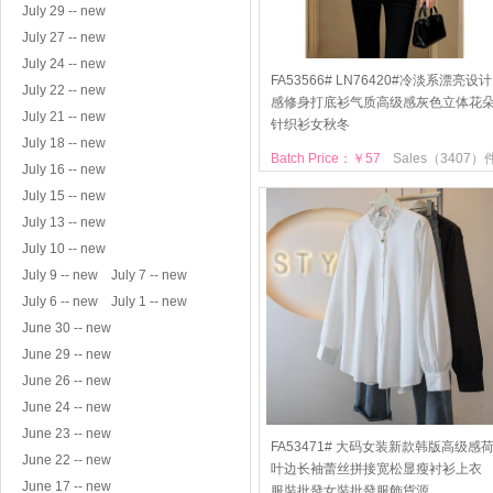
July 29 -- new
July 27 -- new
July 24 -- new
FA53566# LN76420#冷淡系漂亮设计
July 22 -- new
感修身打底衫气质高级感灰色立体花
July 21 -- new
针织衫女秋冬
July 18 -- new
Batch Price：￥57
Sales（3407）
July 16 -- new
July 15 -- new
July 13 -- new
July 10 -- new
July 9 -- new
July 7 -- new
July 6 -- new
July 1 -- new
June 30 -- new
June 29 -- new
June 26 -- new
June 24 -- new
June 23 -- new
FA53471# 大码女装新款韩版高级感
June 22 -- new
叶边长袖蕾丝拼接宽松显瘦衬衫上衣
June 17 -- new
服裝批發女裝批發服飾貨源