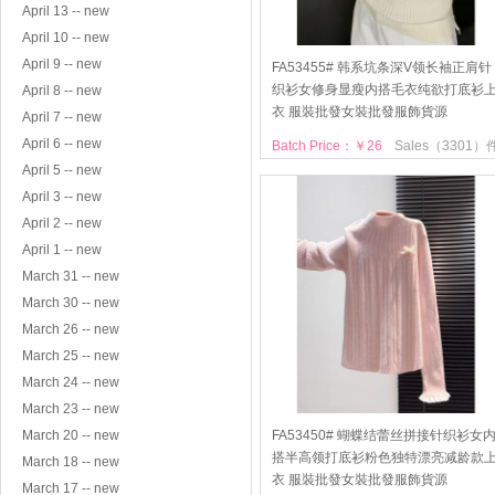
April 13 -- new
April 10 -- new
April 9 -- new
FA53455# 韩系坑条深V领长袖正肩针
织衫女修身显瘦内搭毛衣纯欲打底衫
April 8 -- new
衣 服裝批發女裝批發服飾貨源
April 7 -- new
April 6 -- new
Batch Price：￥26
Sales（3301）
April 5 -- new
April 3 -- new
April 2 -- new
April 1 -- new
March 31 -- new
March 30 -- new
March 26 -- new
March 25 -- new
March 24 -- new
March 23 -- new
March 20 -- new
FA53450# 蝴蝶结蕾丝拼接针织衫女
搭半高领打底衫粉色独特漂亮减龄款
March 18 -- new
衣 服裝批發女裝批發服飾貨源
March 17 -- new