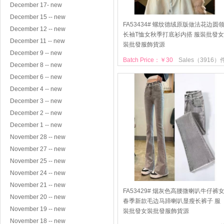
December 17- new
December 15 -- new
FA53434# 螺纹德绒原版做法花边圆
December 12 -- new
长袖T恤女秋季打底衫内搭 服裝批發女
December 11 -- new
裝批發服飾貨源
December 9 -- new
Batch Price：￥30
Sales（3916）
December 8 -- new
December 6 -- new
December 4 -- new
December 3 -- new
December 2 -- new
December 1 -- new
November 28 -- new
November 27 -- new
November 25 -- new
November 24 -- new
November 21 -- new
FA53429# 烟灰色高腰微喇叭牛仔裤
November 20 -- new
春季新款毛边马蹄喇叭显瘦长裤子 服
November 19 -- new
裝批發女裝批發服飾貨源
November 18 -- new