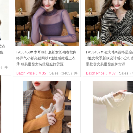
波点
瘦
FA53458# 木耳领打底衫女长袖春秋内
FA53457# 法式时尚百搭显
搭洋气小衫亮丝网纱T恤性感微透上衣
T恤女秋季新款设计感小众打底
薄 服裝批發女裝批發服飾貨源
裝批發女裝批發服飾貨源
49）件
Batch Price：￥35
Sales（3465）件
Batch Price：￥37
Sales