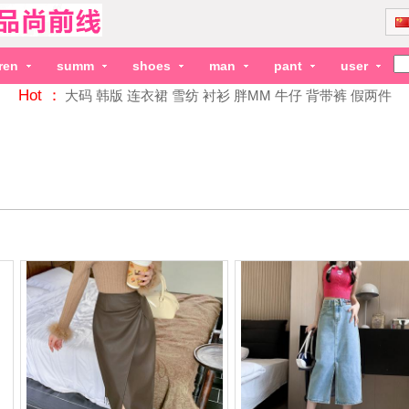
dren
summ
shoes
man
pant
user
Hot ：
大码
韩版
连衣裙
雪纺
衬衫
胖MM
牛仔
背带裤
假两件