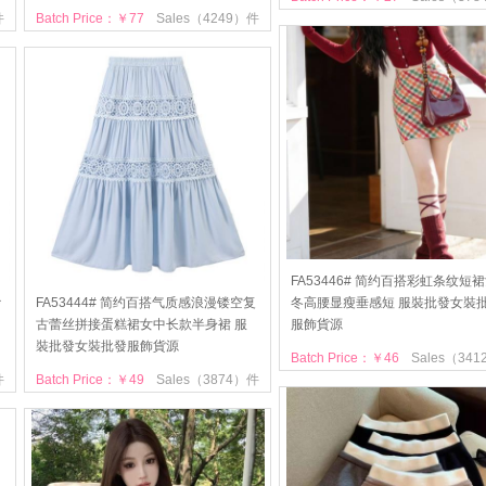
件
Batch Price：￥77
Sales（4249）件
FA53446# 简约百搭彩虹条纹短
纱
FA53444# 简约百搭气质感浪漫镂空复
冬高腰显瘦垂感短 服裝批發女裝
古蕾丝拼接蛋糕裙女中长款半身裙 服
服飾貨源
裝批發女裝批發服飾貨源
Batch Price：￥46
Sales（34
件
Batch Price：￥49
Sales（3874）件