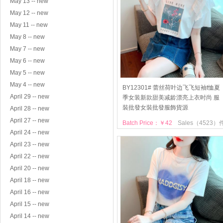
May 13 -- new
May 12 -- new
May 11 -- new
May 8 -- new
May 7 -- new
May 6 -- new
May 5 -- new
May 4 -- new
BY12301# 蕾丝荷叶边飞飞短袖t恤夏
April 29 -- new
季女装新款甜美减龄漂亮上衣时尚 服
裝批發女裝批發服飾貨源
April 28 -- new
April 27 -- new
Batch Price：￥42
Sales（4523）
April 24 -- new
April 23 -- new
April 22 -- new
April 20 -- new
April 18 -- new
April 16 -- new
April 15 -- new
April 14 -- new