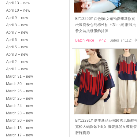
April 13 -- new
April 10 -- new
April 9 -- new
BY12296# 白色t恤女短袖夏季新款宽
松显瘦爱心纯棉长袖上衣ins潮 服裝批
April 8 -- new
發女裝批發服飾貨源
April 7 -- new
April 6 -- new
Batch Price：￥42
Sales（4112）
April 5 -- new
April 3 -- new
April 2 -- new
April 1 -- new
March 31 -- new
March 30 -- new
March 26 -- new
March 25 -- new
March 24 -- new
March 23 -- new
March 20 -- new
BY12291# 夏季新品麻棉民族风蝙蝠
宽松大码圆领T恤女 服裝批發女裝批發
March 18 -- new
服飾貨源
March 17 -- new