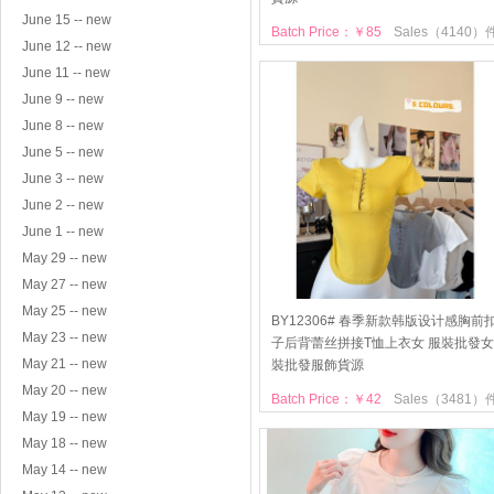
June 15 -- new
Batch Price：￥85
Sales（4140）
June 12 -- new
June 11 -- new
June 9 -- new
June 8 -- new
June 5 -- new
June 3 -- new
June 2 -- new
June 1 -- new
May 29 -- new
May 27 -- new
May 25 -- new
BY12306# 春季新款韩版设计感胸前
May 23 -- new
子后背蕾丝拼接T恤上衣女 服裝批發女
May 21 -- new
裝批發服飾貨源
May 20 -- new
Batch Price：￥42
Sales（3481）
May 19 -- new
May 18 -- new
May 14 -- new