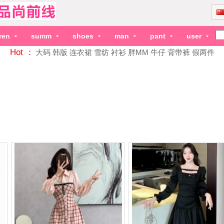
dren
summ
shoes
man
pant
user
Hot ：
大码
韩版
连衣裙
雪纺
衬衫
胖MM
牛仔
背带裤
假两件