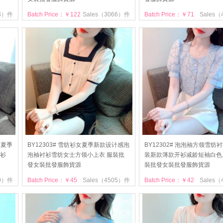
23）件
Batch Price：￥122
Sales（3066）件
Batch Price：￥71
Sales
女夏季
BY12303# 雪纺衫女夏季新款设计感泡
BY12302# 泡泡袖方领雪纺
衫
泡袖衬衫雪纺女士方领小上衣 服裝批
装新款薄款开衫减龄短袖白色
發女裝批發服飾貨源
裝批發女裝批發服飾貨源
69）件
Batch Price：￥45
Sales（4505）件
Batch Price：￥42
Sales