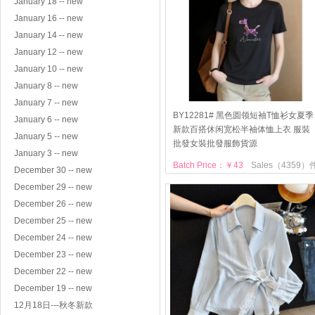
January 18 -- new
January 16 -- new
January 14 -- new
January 12 -- new
January 10 -- new
January 8 -- new
January 7 -- new
BY12281# 黑色圆领短袖T恤衫女夏季
January 6 -- new
新款百搭休闲宽松半袖体恤上衣 服裝
January 5 -- new
批發女裝批發服飾貨源
January 3 -- new
Batch Price：￥43
Sales（4359）
December 30 -- new
December 29 -- new
December 26 -- new
December 25 -- new
December 24 -- new
December 23 -- new
December 22 -- new
December 19 -- new
12月18日---秋冬新款