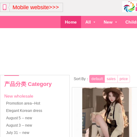
Mobile website>>>
Home
All
New
Chil
Sort By：
default
sales
price
产品分类 Category
New wholesale
Promotion area--Hot
Elegant Korean dress
August 5 -- new
August 3 -- new
July 31 -- new