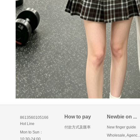
How to pay
Newbie on ...
8613560105166
Hot Line
付款方式及匯率
New finger guide
Mon to Sun：
Wholesale, Agenc..
10:30-24:00