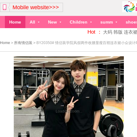
Mobile website>>>
Home
All
New
Children
summ
shoe
Hot ：
大码
韩版
连衣
Home
>
所有情侣装
>
BY20350# 情侣装学院风假两件收腰显瘦百褶连衣裙小众设计
Loading zoom...