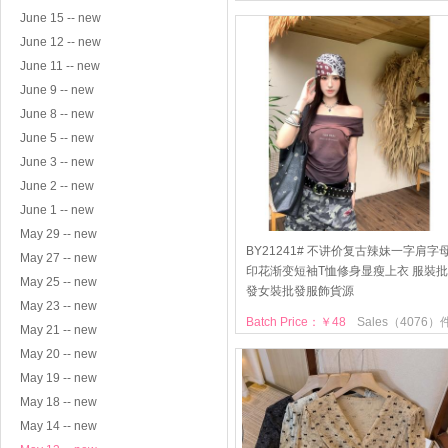
June 15 -- new
June 12 -- new
June 11 -- new
June 9 -- new
June 8 -- new
June 5 -- new
June 3 -- new
June 2 -- new
June 1 -- new
May 29 -- new
BY21241# 不讲价复古辣妹一字肩字
May 27 -- new
印花渐变短袖T恤修身显瘦上衣 服裝批
May 25 -- new
發女裝批發服飾貨源
May 23 -- new
Batch Price：￥48
Sales（4076）
May 21 -- new
May 20 -- new
May 19 -- new
May 18 -- new
May 14 -- new