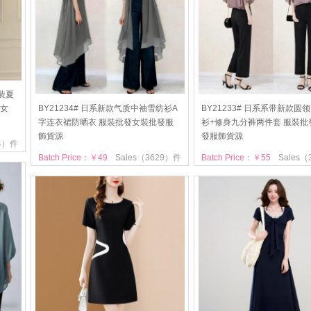
女装夏
女
BY21234# 日系新款气质中袖雪纺衫A
BY21233# 日系系带新款圆
字连衣裙防晒衣 服裝批發女裝批發服
衫+修身九分裤两件套 服裝批
飾貨源
發服飾貨源
24）件
Batch Price：￥49
Sales（3629）件
Batch Price：￥55
Sales