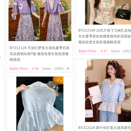
BY21216# 法式方领飞飞袖扎染
衣女夏季新款收腰显瘦纯欲风甜妹
服裝批發女裝批發服飾貨源
BY21212# 芋泥幻梦复古港风夏季百搭
Batch Price：￥47
Sales（35
花朵圆领短袖T恤 服裝批發女裝批發服
件
飾貨源
Batch Price：￥56
Sales（3900）件
BY21211# 雾中街灯复古港风蕾