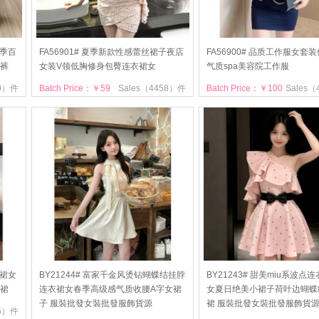
夏季百
FA56901# 夏季新款性感蕾丝裙子夜店
FA56900# 品质工作服女套
裤
女装V领低胸修身包臀连衣裙女
气质spa美容院工作服
20）件
Batch Price：￥59
Sales（4458）件
Batch Price：￥100
Sales
衣裙女
BY21244# 富家千金风烫钻蝴蝶结挂脖
BY21243# 甜美miu系波点
裙
连衣裙女春季高级感气质收腰A字女裙
女夏日绝美小裙子荷叶边蝴蝶
子 服裝批發女裝批發服飾貨源
裙 服裝批發女裝批發服飾貨
85）件