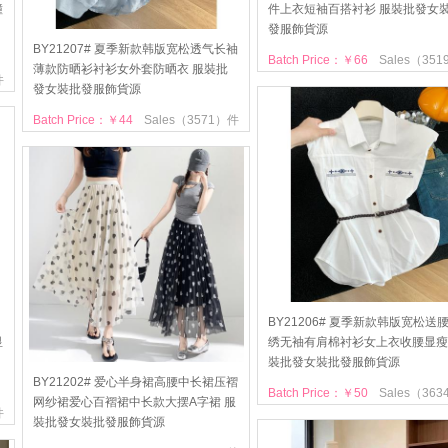
撞
件上衣短袖百搭衬衫 服裝批發女
發服飾貨源
BY21207# 夏季新款韩版宽松透气长袖
Batch Price：￥66
Sales（35
薄款防晒衫衬衫女外套防晒衣 服裝批
件
發女裝批發服飾貨源
Batch Price：￥44
Sales（3571）件
BY21206# 夏季新款韩版宽松送
显
绣无袖有肩棉衬衫女上衣收腰显瘦
裝批發女裝批發服飾貨源
BY21202# 爱心半身裙高腰中长裙压褶
Batch Price：￥50
Sales（36
网纱裙爱心百褶裙中长款大摆A字裙 服
件
裝批發女裝批發服飾貨源