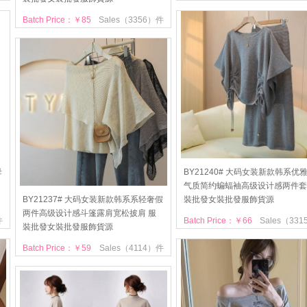
Batch Price：￥85
Sales（3356）件
母
BY21240# 大码女装新款韩系优
气质简约蝙蝠袖高级设计感两件套
BY21237# 大码女装新款韩系系轻奢假
裝批發女裝批發服飾貨源
两件高级设计感斗篷露肩宽松披肩 服
件
Batch Price：￥66
Sales（33
裝批發女裝批發服飾貨源
Batch Price：￥59
Sales（4114）件