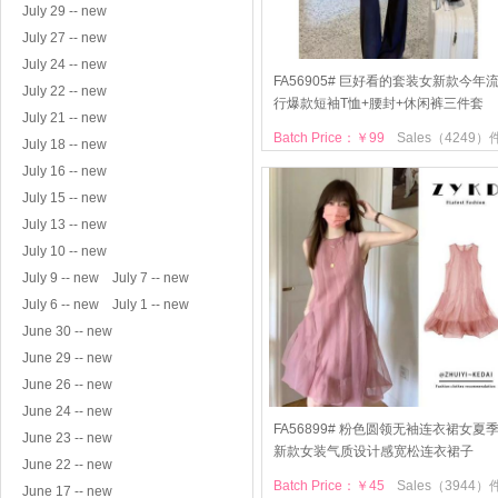
July 29 -- new
July 27 -- new
July 24 -- new
FA56905# 巨好看的套装女新款今年
July 22 -- new
行爆款短袖T恤+腰封+休闲裤三件套
July 21 -- new
Batch Price：￥99
Sales（4249）
July 18 -- new
July 16 -- new
July 15 -- new
July 13 -- new
July 10 -- new
July 9 -- new
July 7 -- new
July 6 -- new
July 1 -- new
June 30 -- new
June 29 -- new
June 26 -- new
June 24 -- new
FA56899# 粉色圆领无袖连衣裙女夏
June 23 -- new
新款女装气质设计感宽松连衣裙子
June 22 -- new
Batch Price：￥45
Sales（3944）
June 17 -- new