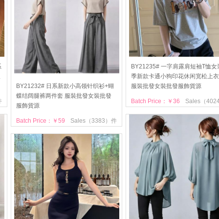
系
BY21235# 一字肩露肩短袖T恤
服
季新款卡通小狗印花休闲宽松上衣
BY21232# 日系新款小高领针织衫+蝴
服裝批發女裝批發服飾貨源
蝶结阔腿裤两件套 服裝批發女裝批發
件
Batch Price：￥36
Sales（40
服飾貨源
Batch Price：￥59
Sales（3383）件