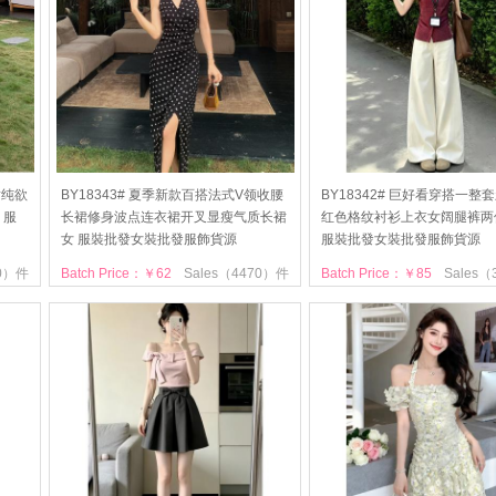
裙纯欲
BY18343# 夏季新款百搭法式V领收腰
BY18342# 巨好看穿搭一整
 服
长裙修身波点连衣裙开叉显瘦气质长裙
红色格纹衬衫上衣女阔腿裤两
女 服裝批發女裝批發服飾貨源
服裝批發女裝批發服飾貨源
40）件
Batch Price：￥62
Sales（4470）件
Batch Price：￥85
Sales