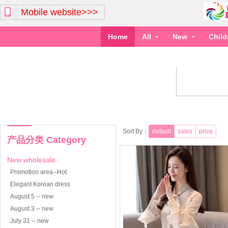
Mobile website>>>
Home
All
New
Chil
Sort By：
default
sales
price
产品分类 Category
New wholesale
Promotion area--Hot
Elegant Korean dress
August 5 -- new
August 3 -- new
July 31 -- new