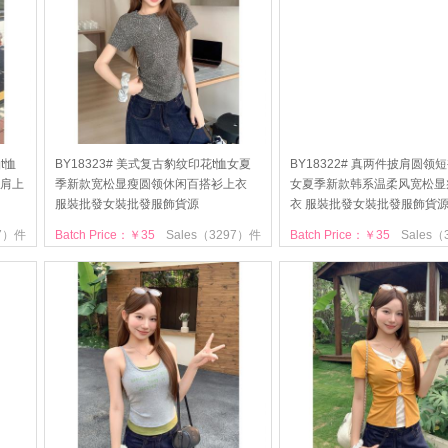
t恤
BY18323# 美式复古豹纹印花t恤女夏
BY18322# 真两件披肩圆领
肩上
季新款宽松显瘦圆领休闲百搭衫上衣
女夏季新款韩系温柔风宽松显
服裝批發女裝批發服飾貨源
衣 服裝批發女裝批發服飾貨
87）件
Batch Price：￥35
Sales（3297）件
Batch Price：￥35
Sales