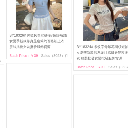
BY18326# 纯欲风蕾丝拼接v领短袖t恤
女夏季新款修身显瘦简约百搭衫上衣
上
服裝批發女裝批發服飾貨源
BY18324# 条纹字母印花圆领短袖
女夏季新款韩系设计感修身显瘦正
Batch Price：￥39
Sales（3053）件
衣 服裝批發女裝批發服飾貨源
件
Batch Price：￥31
Sales（36