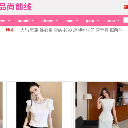
dren
summ
shoes
man
pant
user
Hot ：
大码
韩版
连衣裙
雪纺
衬衫
胖MM
牛仔
背带裤
假两件