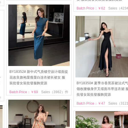
件
Batch Price：￥62
Sales（42
BY18352# 新中式气质镂空设计缎面提
一
花改良旗袍显瘦显白连衣裙长裙女 服
裝
裝批發女裝批發服飾貨源
BY18350# 夏季冷香黑茶裙法式
领收腰修身开叉缎面吊带连衣裙 
Batch Price：￥69
Sales（3982）件
批發女裝批發服飾貨源
件
Batch Price：￥47
Sales（31