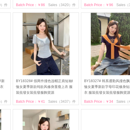
10）件
Batch Price：￥86
Sales（3420）件
Batch Price：￥96
Sales
季新
BY18328# 假两件撞色连帽正肩短袖t
BY18327# 韩系通勤风撞色
衣
恤女夏季新款纯欲风修身显瘦上衣 服
恤女夏季新款字母印花修身短
裝批發女裝批發服飾貨源
衣 服裝批發女裝批發服飾貨
35）件
Batch Price：￥41
Sales（3437）件
Batch Price：￥34
Sales