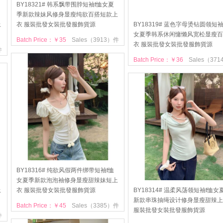
BY18321# 韩系飘带围脖短袖t恤女夏
季新款辣妹风修身显瘦纯欲百搭短款上
上
衣 服裝批發女裝批發服飾貨源
BY18319# 蓝色字母烫钻圆领短袖
女夏季韩系休闲慵懒风宽松显瘦百
Batch Price：￥35
Sales（3913）件
衣 服裝批發女裝批發服飾貨源
件
Batch Price：￥36
Sales（37
BY18316# 纯欲风假两件绑带短袖t恤
女夏季新款泡泡袖修身显瘦甜辣妹短上
上
衣 服裝批發女裝批發服飾貨源
BY18314# 温柔风荡领短袖t恤女
新款串珠抽绳设计修身显瘦甜辣上
Batch Price：￥45
Sales（3385）件
服裝批發女裝批發服飾貨源
件