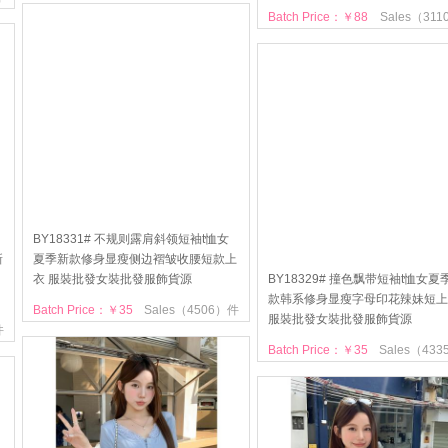
Batch Price：￥88
Sales（31
BY18331# 不规则露肩斜领短袖t恤女
新
夏季新款修身显瘦侧边褶皱收腰短款上
衣 服裝批發女裝批發服飾貨源
BY18329# 撞色飘带短袖t恤女夏
款韩系修身显瘦字母印花辣妹短上
Batch Price：￥35
Sales（4506）件
服裝批發女裝批發服飾貨源
件
Batch Price：￥35
Sales（43