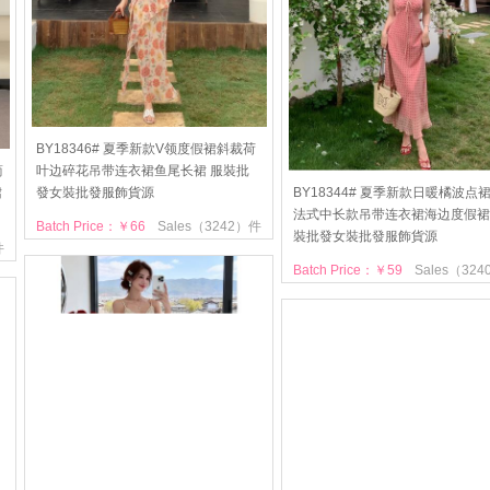
BY18346# 夏季新款V领度假裙斜裁荷
简
叶边碎花吊带连衣裙鱼尾长裙 服裝批
裙
發女裝批發服飾貨源
BY18344# 夏季新款日暖橘波点
法式中长款吊带连衣裙海边度假裙
Batch Price：￥66
Sales（3242）件
裝批發女裝批發服飾貨源
件
Batch Price：￥59
Sales（32