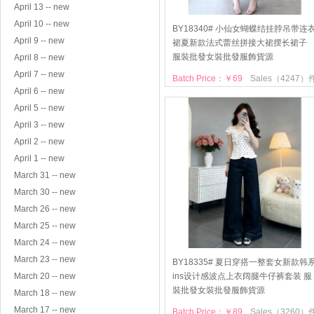
April 13 -- new
April 10 -- new
BY18340# 小仙女蝴蝶结挂脖吊带连
April 9 -- new
裙夏新款法式蕾丝拼接大裙摆长裙子
服裝批發女裝批發服飾貨源
April 8 -- new
April 7 -- new
Batch Price：￥69
Sales（4247）
April 6 -- new
April 5 -- new
April 3 -- new
April 2 -- new
April 1 -- new
March 31 -- new
March 30 -- new
March 26 -- new
March 25 -- new
March 24 -- new
March 23 -- new
BY18335# 夏日穿搭一整套女新款韩
March 20 -- new
ins设计感波点上衣阔腿牛仔裤套装 服
裝批發女裝批發服飾貨源
March 18 -- new
March 17 -- new
Batch Price：￥89
Sales（3260）