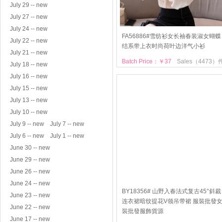
July 29 -- new
July 27 -- new
July 24 -- new
FA56886#雪纺衫女长袖春装淑女蝴蝶
July 22 -- new
结系带上衣时尚荷叶边洋气小衫
July 21 -- new
Batch Price：￥37
Sales（4473）
July 18 -- new
July 16 -- new
July 15 -- new
July 13 -- new
July 10 -- new
July 9 -- new
July 7 -- new
July 6 -- new
July 1 -- new
June 30 -- new
June 29 -- new
June 26 -- new
June 24 -- new
BY18356# 山野入春法式复古45°斜裁
June 23 -- new
连衣裙暗纹提花V领吊带裙 服裝批發
June 22 -- new
裝批發服飾貨源
June 17 -- new