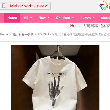
Mobile website>>>
Home
All
New
Children
summ
shoe
Hot ：
大码
韩版
连衣
Home
>
T恤、衬衫---男装
>
BY20331# 暗黑风印花短袖T恤男痞帅黑色重磅纯棉