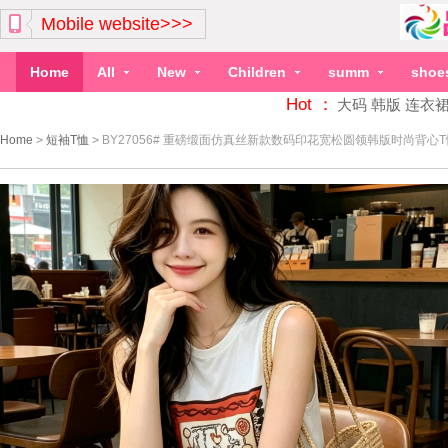
Mobile website>>>
Home
All
New
Children
summ
shoe
Hot ：
大码
韩版
连衣
Home
>
短袖T恤
>
BY27056# 重磅缎面仿真丝新款数码印花宽松圆领韩版时尚背心