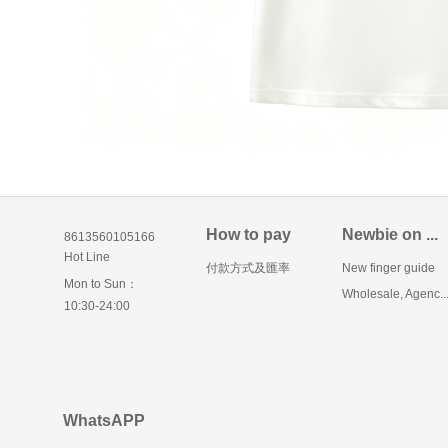
How to pay
Newbie on ...
8613560105166
Hot Line
付款方式及匯率
New finger guide
Mon to Sun：
Wholesale, Agenc..
10:30-24:00
WhatsAPP