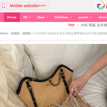
Mobile website>>>
Home
All
New
Children
summ
shoe
Hot ：
大码
韩版
连衣
Home
>
高跟鞋、坡跟鞋
>
X-33466# 温柔仙女包头凉鞋女夏季新款法式气质优雅