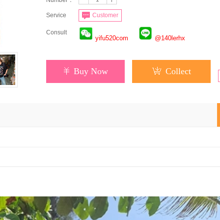
Number：
Service
Customer
Consult
yifu520com
@140lerhx
Buy Now
Collect