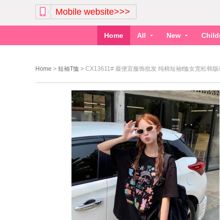
Mobile website>>>
Home
All
New
Chil
Home
>
短袖T恤
>
CX13611# 最便宜服饰批发 纯棉短袖t恤女宽松韩版