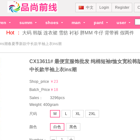
中文
Login
Register
C
dren
summ
shoes
man
pant
user
Hot ：
大码
韩版
连衣裙
雪纺
衬衫
胖MM
牛仔
背带裤
假两件
ins潮春夏季新款中长款半袖上衣ins潮
CX13611# 最便宜服饰批发 纯棉短袖t恤女宽松韩
中长款半袖上衣ins潮
Shop_price
￥23
Batch_Price：
￥18
Sales：
3296pcs
Weight: 400gram
尺码
M
L
XL
2XL
颜色
白色
黑色