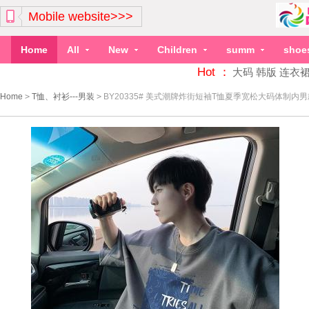
Mobile website>>>
Home
All
New
Children
summ
shoe
Hot ：
大码
韩版
连衣
Home
>
T恤、衬衫---男装
>
BY20335# 美式潮牌炸街短袖T恤夏季宽松大码体制