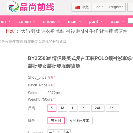
中文
Login
Register
C
dren
summ
shoes
man
pant
user
Hot ：
大码
韩版
连衣裙
雪纺
衬衫
胖MM
牛仔
背带裤
假两件
衫军绿色收腰连衣裙 服裝批發女裝批發服飾貨源
BY25508# 情侣装美式复古工装POLO领衬衫军
裝批發女裝批發服飾貨源
Shop_price
￥67
Batch_Price：
￥62
Sales：
3972pcs
Weight: 750gram
尺码
S
M
L
XL
2XL
3XL
颜色
男衬衫
女衬衫+皮带