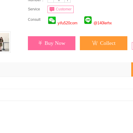
Number：
Service
Customer
Consult
yifu520com
@140lerhx
Buy Now
Collect