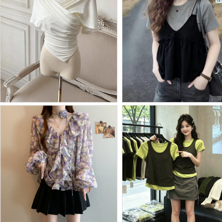
BY29894# 单肩吊带背心...
BY29893# 大码女装大码...
Batch Price：
￥33
Batch Price：
￥52