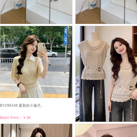
BY29918# 复古套装裙气...
BY29917# 法式千金感方...
Batch Price：
￥78
Batch Price：
￥80
BY29914# 夏新款斗篷式...
Batch Price：
￥38
BY29913# 气质法式镂空...