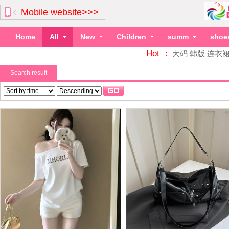
Mobile website>>>
Home
All
New
Children
summ
shoe
Hot ：
大码
韩版
连衣
Search result