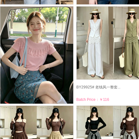
BY29930# 绿色假两件短...
BY29929# 超好看蓝色V...
Batch Price：
￥40
Batch Price：
￥43
BY29925# 老钱风一整套...
Batch Price：
￥116
BY29926# 粉色荷叶边上...
Batch Price：
￥45