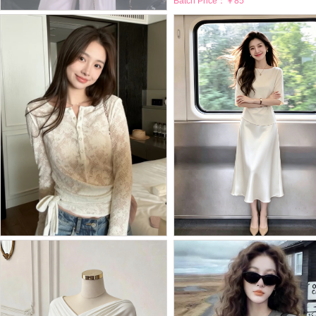
Batch Price：
￥85
BY29902# 绵桃粉不对称...
Batch Price：
￥53
BY29898# 韩系早春超好...
BY29897# 新款韩系气质...
Batch Price：
￥45
Batch Price：
￥77