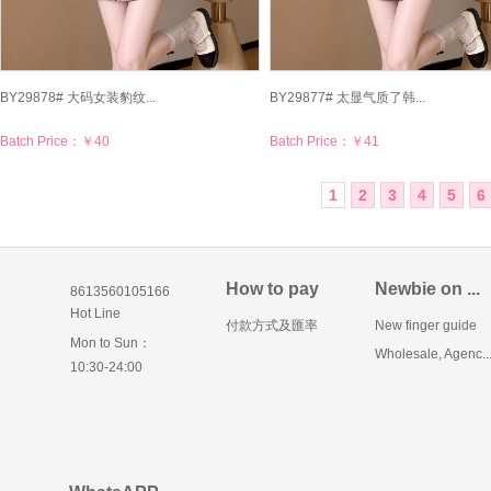
BY29878# 大码女装豹纹...
BY29877# 太显气质了韩...
Batch Price：
￥40
Batch Price：
￥41
1
2
3
4
5
6
How to pay
Newbie on ...
8613560105166
Hot Line
付款方式及匯率
New finger guide
Mon to Sun：
Wholesale, Agenc..
10:30-24:00