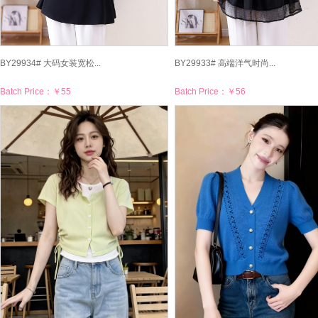
BY29934# 大码女装宽松...
BY29933# 高端洋气时尚...
Batch Price：
￥55
Batch Price：
￥56