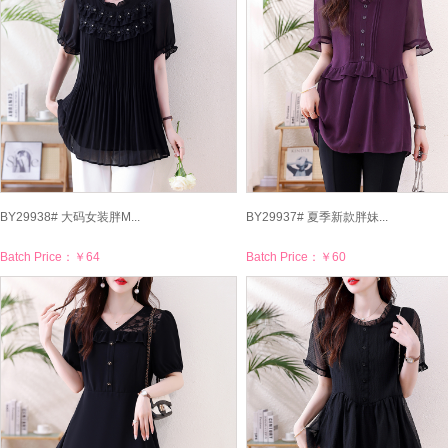
BY29938# 大码女装胖M...
BY29937# 夏季新款胖妹...
Batch Price：
￥64
Batch Price：
￥60